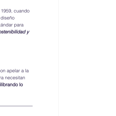
n 1959, cuando 
 diseño 
tándar para 
stenibilidad y 
n apelar a la 
ra necesitan 
librando lo 