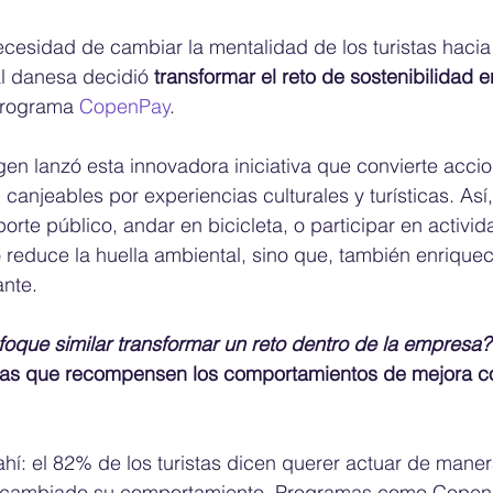
ecesidad de cambiar la mentalidad de los turistas haci
al danesa decidió 
transformar el reto de sostenibilidad 
programa 
CopenPay
. 
n lanzó esta innovadora iniciativa que convierte accio
, canjeables por experiencias culturales y turísticas. Así,
orte público, andar en bicicleta, o participar en activi
o reduce la huella ambiental, sino que, también enriquec
ante. 
oque similar transformar un reto dentro de la empresa?
ivas que recompensen los comportamientos de mejora co
ahí: el 82% de los turistas dicen querer actuar de maner
a cambiado su comportamiento. Programas como CopenP