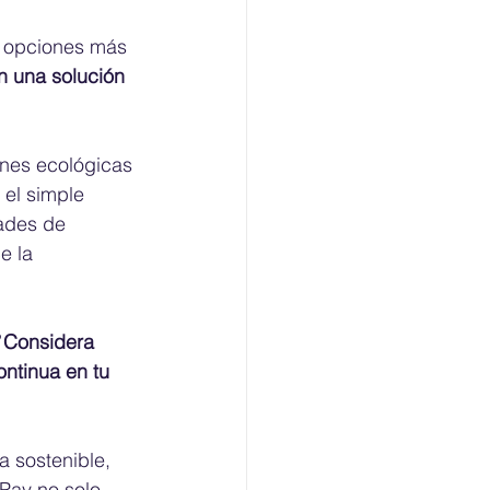
a opciones más 
en una solución 
nes ecológicas 
 el simple 
dades de 
e la 
 Considera 
ntinua en tu 
a sostenible, 
ay no solo 