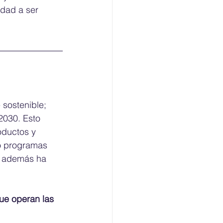
dad a ser 
sostenible; 
2030. Esto 
oductos y 
o programas 
s, además ha 
ue operan las 