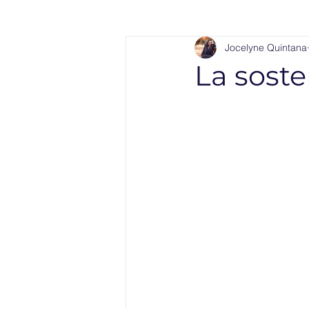
Jocelyne Quintana
La soste