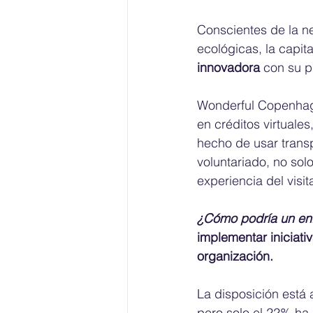
Conscientes de la n
ecológicas, la capit
innovadora
 con su 
Wonderful Copenhage
en créditos virtuales
hecho de usar transp
voluntariado, no sol
experiencia del visit
¿Cómo podría un enf
implementar iniciat
organización.
La disposición está 
pero solo el 22% h