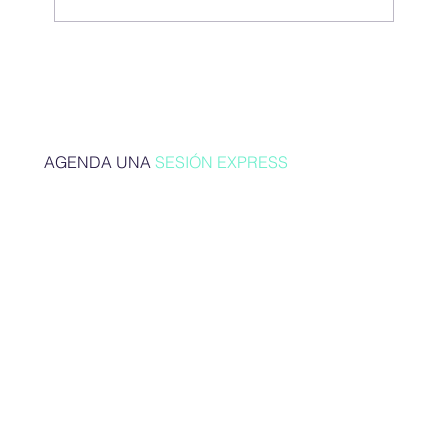
Naufragio emprendedor
AGENDA UNA
SESIÓN EXPRESS