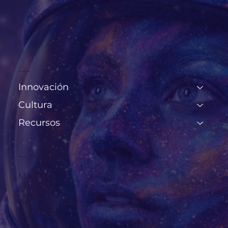
MAPA DE SITIO
Innovación
Cultura
Recursos
PRESENCIA
MADRID
MÁLAGA
BARCELONA
ZURICH
CD MÉXICO