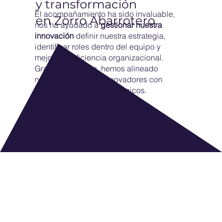
y transformación
El acompañamiento ha sido invaluable,
en Zorro Abarrotero
nos ha ayudado a
gestionar nuestra
innovación
definir nuestra estrategia,
identificar roles dentro del equipo y
mejorar la eficiencia organizacional.
Gracias a su guía, hemos alineado
nuestros esfuerzos innovadores con
nuestros objetivos estratégicos.